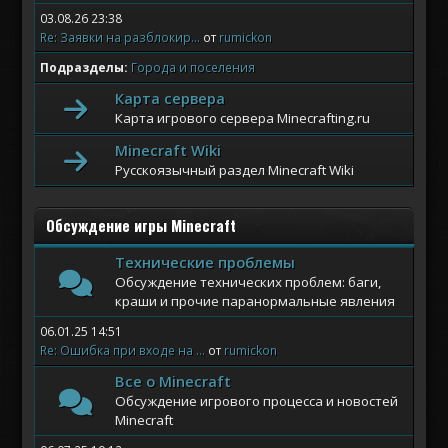
03.08.26 23:38
Re: Заявки на разблокир...
от
rumickon
Подразделы
Города и поселения
Карта сервера
Карта игрового сервера Minecrafting.ru
Minecraft Wiki
Русскоязычный раздел Minecraft Wiki
Обсуждение игры Minecraft
Технические проблемы
Обсуждение технических проблем: баги,
краши и прочие паранормальные явления
06.01.25 14:51
Re: Ошибка при входе на ...
от
rumickon
Все о Minecraft
Обсуждение игрового процесса и новостей
Minecraft