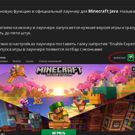
 новую функцию в официальный лаунчер для
Minecraft Java
. Называ
жатием на иконку в лаунчере запускается нужная версия игры и сра
ь до пяти штук.
о в настройках лаунчера поставить галку напротив "Enable Experimenta
пуска игры в лаунчере появится хотбар с иконками: