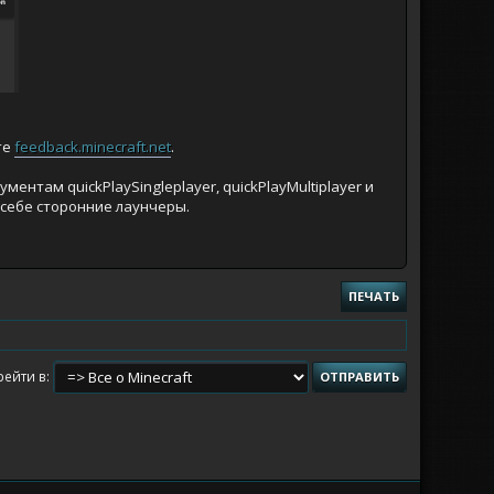
те
feedback.minecraft.net
.
нтам quickPlaySingleplayer, quickPlayMultiplayer и
 себе сторонние лаунчеры.
ПЕЧАТЬ
рейти в