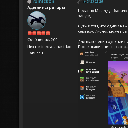
rumickon
16.08.23 22:26
Администраторы
Недавно Mojang добавила
запуск).
Суть в том, что одним на
серверу. Иконок может быт
Сообщения: 200
Для включения функции нужн
Ник в minecraft: rumickon
После включения в окне за
Записан