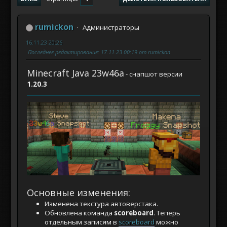
rumickon
Администраторы
16.11.23 20:26
Последнее редактирование
: 17.11.23 00:19 от rumickon
Minecraft Java 23w46a
- снапшот версии
1.20.3
Основные изменения:
Изменена текстура автоверстака.
Обновлена команда
scoreboard
. Теперь
отдельным записям в
scoreboard
можно