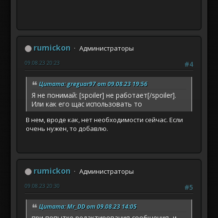
rumickon
Администраторы
09.08.23 20:23
#4
Цитата: greguar97 от 09.08.23 19:56
Я не понимай: [spoiler] не работает[/spoiler].
Или как его щас использовать то
В нем, вроде как, нет необходимости сейчас. Если
очень нужен, то добавлю.
rumickon
Администраторы
09.08.23 20:30
#5
Цитата: Mr_DD от 09.08.23 14:05
при попытке редактирования сообщения, и