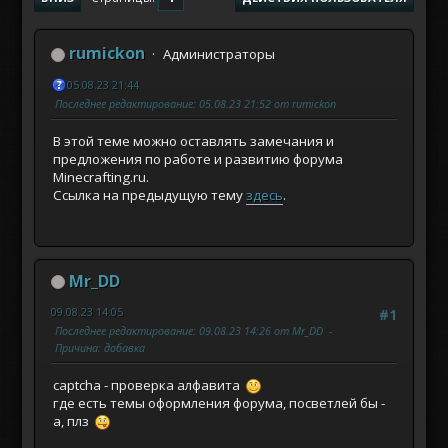
rumickon
Администраторы
05.08.23 21:44
Последнее редактирование
: 05.08.23 21:52 от rumickon
В этой теме можно оставлять замечания и
предложения по работе и развитию форума
Minecrafting.ru.
Ссылка на предыдущую тему
здесь
.
Mr_DD
09.08.23 14:05
#1
Последнее редактирование
: 09.08.23 14:26 от Mr_DD
Причина
: добавка
captcha - проверка алфавита
где есть темы оформления форума, посветлей бы -
а, плз