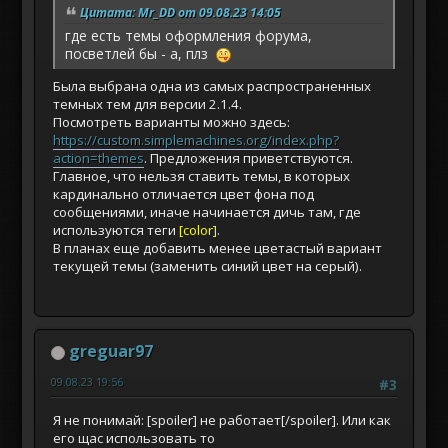
Цитата: Mr_DD от 09.08.23 14:05
где есть темы оформления форума,
посветлей бы - а, плз
Была выбрана одна из самых распространенных
темных тем для версии 2.1.4.
Посмотреть варианты можно здесь:
https://custom.simplemachines.org/index.php?
action=themes
. Предложения приветствуются.
Главное, что нельзя ставить темы, в которых
кардинально отличается цвет фона под
сообщениями, иначе начинается дичь там, где
используются теги
[color]
.
В планах еще добавить менее цветастый вариант
текущей темы (заменить синий цвет на серый).
greguar97
09.08.23 19:56
#3
Я не понимай: [spoiler] не работает[/spoiler]. Или как
его щас использовать то